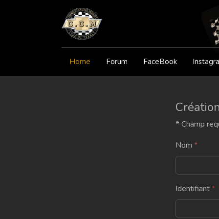
Home
Forum
FaceBook
Instagr
Créatio
*
Champ req
Nom
*
Identifiant
*