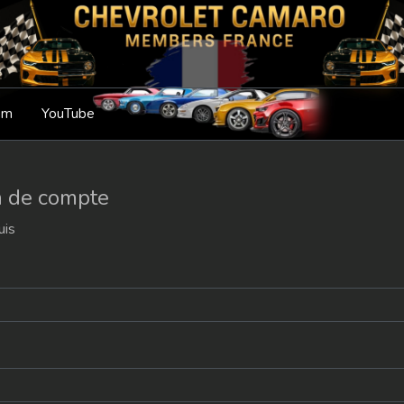
am
YouTube
n de compte
uis